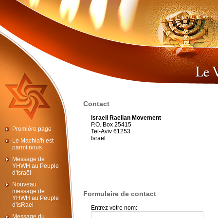
Contact
Israeli Raelian Movement
P.O. Box 25415
Première page
Tel-Aviv 61253
Israel
Le Machia'h est
parmi nous
Message de
YHWH au Peuple
d'Israël
Nouveau
message de
Formulaire de contact
YHWH au Peuple
d'isRael
Entrez votre nom:
Message du