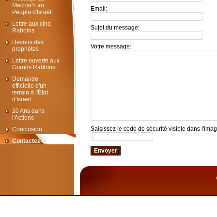
Machia'h au
Email:
Peuple d'Israël
Lettre aux cinq
Sujet du message:
Rabbins
Devoirs des
Votre message:
prophètes
Lettre ouverte aux
Grands Rabbins
Demande
officielle d'un
terrain à l'Ètat
d'Israël
20 Ans dans
l'Actions
Saisissez le code de sécurité visible dans l'ima
Conclusion
Contactez-nous